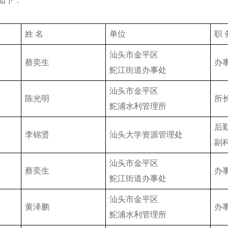
示如下：
姓 名
单位
职 
汕头市金平区
蔡奕生
办
鮀江街道办事处
汕头市金平区
陈光明
所
鮀浦水利管理所
后
李锦贤
汕头大学资源管理处
副
汕头市金平区
蔡奕生
办
鮀江街道办事处
汕头市金平区
黄泽鹏
办
鮀浦水利管理所