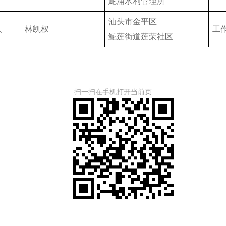
鮀浦水利管理所
汕头市金平区
人
林凯权
工
鮀莲街道莲荣社区
扫一扫在手机打开当前页