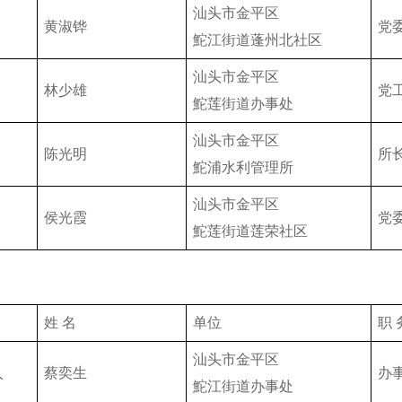
汕头市金平区
黄淑铧
党
鮀江街道蓬州北社区
汕头市金平区
林少雄
党
鮀莲街道办事处
汕头市金平区
陈光明
所
鮀浦水利管理所
汕头市金平区
侯光霞
党
鮀莲街道莲荣社区
姓 名
单位
职 
汕头市金平区
人
蔡奕生
办
鮀江街道办事处