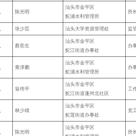
汕头市金平区
人
陈光明
所
鮀浦水利管理所
人
张少芸
汕头大学资源管理处
监
汕头市金平区
人
蔡奕生
办
鮀江街道办事处
汕头市金平区
人
黄泽鹏
办
鮀浦水利管理所
汕头市金平区
人
翁伟平
工
鮀江街道蓬州北社区
汕头市金平区
人
林少雄
党
鮀莲街道办事处
汕头市金平区
人
陈光明
所