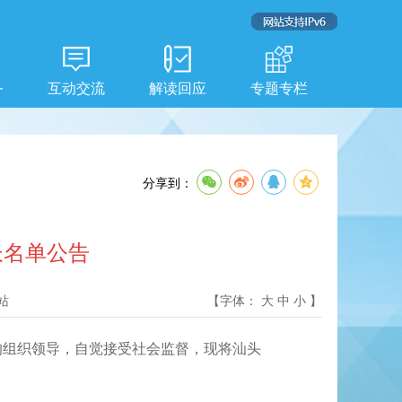
务
互动交流
解读回应
专题专栏
分享到：
长名单公告
站
【字体：
大
中
小
】
组织领导，自觉接受社会监督，现将汕头