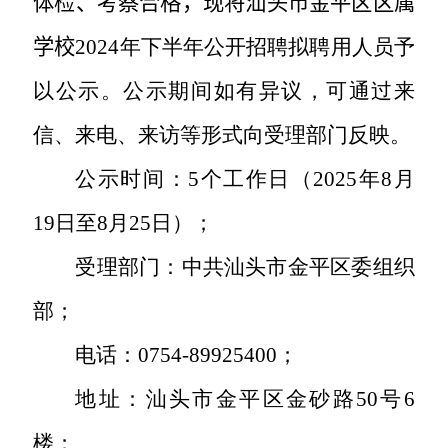
体检、考察合格，现将汕头市金平区区属
学校
2024
年下半年公开招聘拟聘用人员予
以公示。公示期间如有异议，可通过来
信、来电、来访等形式向受理部门反映。
公示时间：
5
个工作日（
2025
年
8
月
19
日至
8
月
25
日）；
受理部门：中共汕头市金平区委组织
部；
电话：
0754-89925400
；
地址：汕头市金平区金砂路
50
号
6
楼；