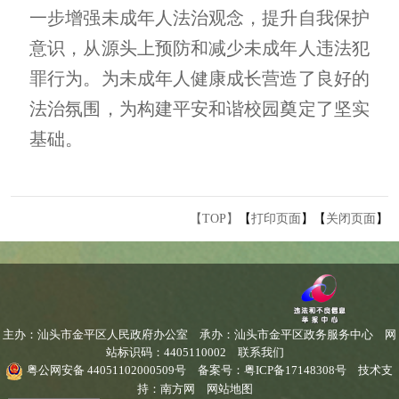
一步增强未成年人法治观念，提升自我保护
意识，从源头上预防和减少未成年人违法犯
罪行为。为未成年人健康成长营造了良好的
法治氛围，为构建平安和谐校园奠定了坚实
基础。
【TOP】
【
打印页面
】【
关闭页面
】
主办：汕头市金平区人民政府办公室
承办：汕头市金平区政务服务中心
网
站标识码：4405110002
联系我们
粤公网安备 44051102000509号
备案号：粤ICP备17148308号
技术支
持：南方网
网站地图