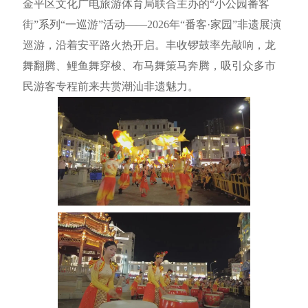
金平区文化广电旅游体育局联合主办的“小公园番客
街”系列“一巡游”活动——2026年“番客·家园”非遗展演
巡游，沿着安平路火热开启。丰收锣鼓率先敲响，龙
舞翻腾、鲤鱼舞穿梭、布马舞策马奔腾，吸引众多市
民游客专程前来共赏潮汕非遗魅力。