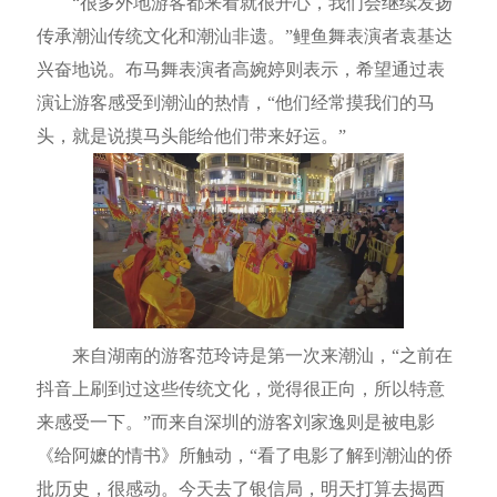
“很多外地游客都来看就很开心，我们会继续发扬
传承潮汕传统文化和潮汕非遗。”鲤鱼舞表演者袁基达
兴奋地说。布马舞表演者高婉婷则表示，希望通过表
演让游客感受到潮汕的热情，“他们经常摸我们的马
头，就是说摸马头能给他们带来好运。”
来自湖南的游客范玲诗是第一次来潮汕，“之前在
抖音上刷到过这些传统文化，觉得很正向，所以特意
来感受一下。”而来自深圳的游客刘家逸则是被电影
《给阿嬷的情书》所触动，“看了电影了解到潮汕的侨
批历史，很感动。今天去了银信局，明天打算去揭西