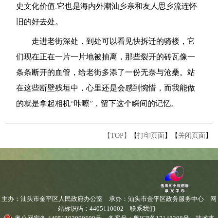
史文化价值
.
它也是海内外潮汕乡亲和友人思乡流连怀
旧的好去处。
走进老街深处，到处可以看见快拆迁的骑楼，它
们现在正在一片一片地被抽离，那些裂开的砖瓦像一
条条断开的血管，给老街多添了一份无奈与沧桑。站
在这些断壁残垣中，心里还是会感到惋惜，而我能做
的就是拿起相机
“
咔嚓
”
，留下这个瞬间的记忆。
【TOP】
【
打印页面
】【
关闭页面
】
主办：汕头市金平区人民政府办公室
承办：汕头市金平区政务服务中心
网
站标识码：4405110002
联系我们