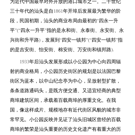
为近代中国最早对外开放的港口城市之一。二十世纪
三十年代的汕头是自
1861
年开埠后发展最为繁华的阶
段，民国初期，汕头的商业布局由最初的
“
四永一升
平
”(“
四永一升平
”
指的是永和街、永泰街、永安街、永
兴街和升平路
)
，发展到
“
四安一镇邦
”(“
四安一镇邦
”
指
的是吉安街、怡安街、棉安街、万安街和镇邦路
).
1933
年后汕头发展形成以小公园为中心向四周辐
射的商业格局，小公园历史街区的规划是以法国巴黎
街区为蓝本，以中山纪念亭为中心，呈放射型扩散，
条条道路通码头，是既方便交通、又适宜经商的典型
商埠建筑区间，承载着百载商埠的厚重文化。在我
国，像这样成片、规模地存有近代街区风貌的城市非
常罕见。小公园反映并见证了汕头旧城区曾经的百载
商埠的繁荣是汕头重要的历史文化遗产有着重大的历