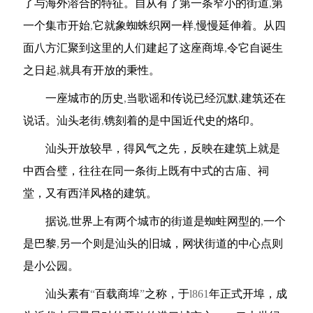
了与海外溶合的特征。自从有了第一条窄小的街道
,
第
一个集市开始
,
它就象蜘蛛织网一样
,
慢慢延伸着。从四
面八方汇聚到这里的人们建起了这座商埠
,
令它自诞生
之日起
,
就具有开放的秉性。
一座城市的历史
,
当歌谣和传说已经沉默
,
建筑还在
说话。汕头老街
,
镌刻着的是中国近代史的烙印。
汕头开放较早，得风气之先，反映在建筑上就是
中西合璧，往往在同一条街上既有中式的古庙、祠
堂，又有西洋风格的建筑。
据说
,
世界上有两个城市的街道是蜘蛀网型的
,
一个
是巴黎
,
另一个则是汕头的旧城，网状街道的中心点则
是小公园。
汕头素有
“
百载商埠
”
之称，于
l861
年正式开埠，成