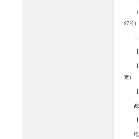
（四）
97号
二
【责
【公
定）
【公
政府信息公
【监
电 话