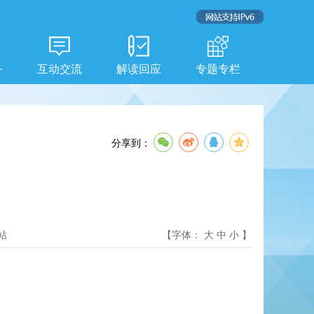
务
互动交流
解读回应
专题专栏
分享到：
站
【字体：
大
中
小
】