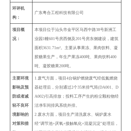
环评机
广东粤合工程科技有限公司
构：
项目概
本项目位于汕头市金平区马西中路38号新洲工
况：
业园1幢601号房西侧及201号房东侧建设，建筑
面积3631.71m²。主要从事果冻、果肉饮料、凝
胶糖果生产，年生产果冻400吨、果肉饮料400
吨、凝胶糖果200吨。
主要环境
1.废气方面，项目4台锅炉燃烧废气经低氮燃烧
影响及预
器处理后，分别通过2个35米排气筒(DA001、D
防或者减
A002)引高排放；投料工序产生的粉尘颗粒物经
轻不良环
洁净车间排风系统外排。
境影响的
2.废水方面，项目生产清洗废水、锅炉废水
对策和措
经“调节池+厌氧+接触氧化+混凝沉淀”处理后，