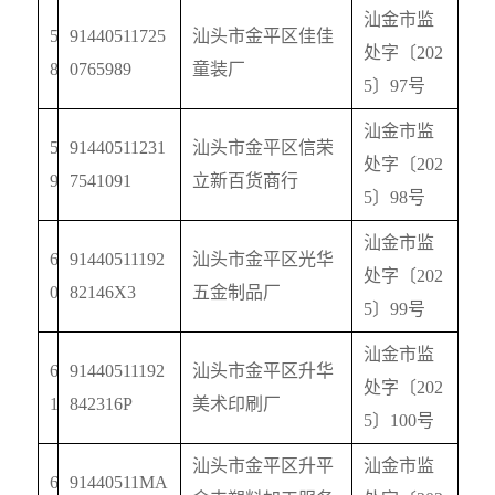
汕金市监
5
91440511725
汕头市金平区佳佳
处字〔
202
8
0765989
童装厂
5
〕
97
号
汕金市监
5
91440511231
汕头市金平区信荣
处字〔
202
9
7541091
立新百货商行
5
〕
98
号
汕金市监
6
91440511192
汕头市金平区光华
处字〔
202
0
82146X3
五金制品厂
5
〕
99
号
汕金市监
6
91440511192
汕头市金平区升华
处字〔
202
1
842316P
美术印刷厂
5
〕
100
号
汕头市金平区升平
汕金市监
6
91440511MA