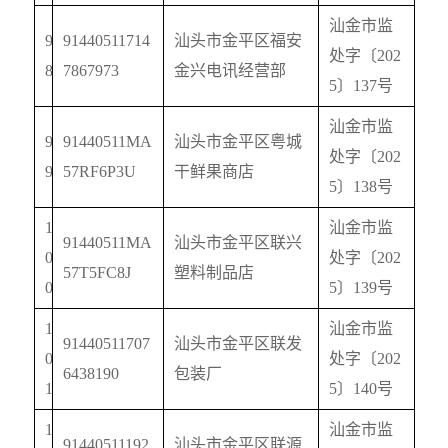
汕金市监
9
91440511714
汕头市金平区福安
处字〔
202
8
7867973
金兴电讯经营部
5
〕
137
号
汕金市监
9
91440511MA
汕头市金平区粤城
处字〔
202
9
57RF6P3U
干鲜果商店
5
〕
138
号
1
汕金市监
91440511MA
汕头市金平区联兴
0
处字〔
202
57T5FC8J
塑料制品店
0
5
〕
139
号
1
汕金市监
91440511707
汕头市金平区联发
0
处字〔
202
6438190
包装厂
1
5
〕
140
号
1
汕金市监
91440511192
汕头市金平区联源