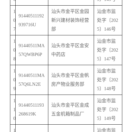
1
汕头市金平区金园
汕金市监
91440511192
0
新兴建材装饰经营
处字〔
202
939716U
7
部
5
〕
146
号
1
汕金市监
91440511MA
汕头市金平区金安
0
处字〔
202
57QWBP6P
中药店
8
5
〕
147
号
1
汕金市监
91440511MA
汕头市金平区金帆
0
处字〔
202
57Q6LN2E
房产物业服务部
9
5
〕
148
号
1
汕金市监
91440511193
汕头市金平区金成
1
处字〔
202
268619K
五金机箱制品厂
0
5
〕
149
号
1
汕金市监