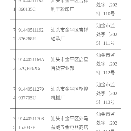
7
91440511192
汕头市金平区吉祥
处字〔
202
1
860135C
利丰彩印厂
5
〕
110
号
汕金市监
7
91440511192
汕头市金平区吉祥
处字〔
202
2
876268H
轴承厂
5
〕
111
号
汕金市监
7
91440511MA
汕头市金平区启星
处字〔
202
3
57QFF6X6
百货营业部
5
〕
112
号
汕金市监
7
91440511279
汕头市金平区塑煌
处字〔
202
4
937705U
机械厂
5
〕
113
号
汕金市监
7
91440511708
汕头市金平区外马
处字〔
202
5
153037F
益威五金电器商店