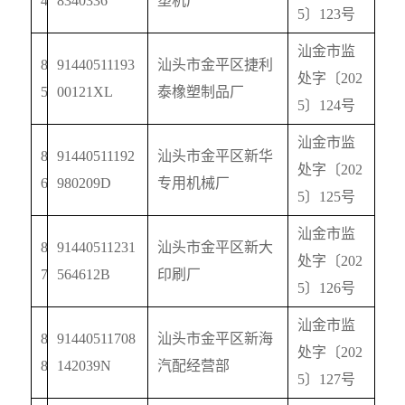
4
8340336
塑机厂
5
〕
123
号
汕金市监
8
91440511193
汕头市金平区捷利
处字〔
202
5
00121XL
泰橡塑制品厂
5
〕
124
号
汕金市监
8
91440511192
汕头市金平区新华
处字〔
202
6
980209D
专用机械厂
5
〕
125
号
汕金市监
8
91440511231
汕头市金平区新大
处字〔
202
7
564612B
印刷厂
5
〕
126
号
汕金市监
8
91440511708
汕头市金平区新海
处字〔
202
8
142039N
汽配经营部
5
〕
127
号