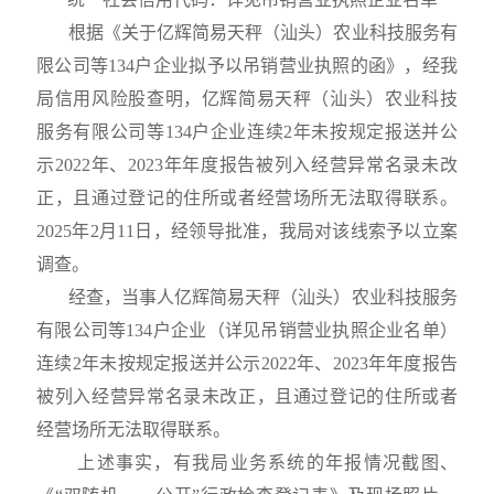
根据
《关于亿辉简易天秤（汕头）农业科技服务有
限公司等
134
户企业拟予以吊销营业执照的函》，经
我
局
信用风险股查明，亿辉简易天秤（汕头）农业科技
服务有限公司等
134
户企业连续
2
年未按规定报送并公
示
2022
年、
2023
年年度报告被列入经营异常名录未改
正，且通过登记的住所或者经营场所无法取得联系。
2025
年
2
月
11
日，经领导批准，我局对该线索予以立案
调查。
经查，当事人亿辉简易天秤（汕头）农业科技服务
有限公司等
134
户企业（详见吊销营业执照企业名单）
连续
2
年未按规定报送并公示
2022
年、
2023
年年度报告
被列入经营异常名录未改正，且通过登记的住所或者
经营场所无法取得联系。
上述事实，有我局业务系统的年报情况截图、