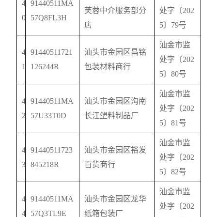
4
91440511MA
芙蓉中介服务部分
处字〔
202
0
57Q8FL3H
店
5
〕
79
号
汕金市监
4
91440511721
汕头市金园区昌铭
处字〔
202
1
126244R
包装材料商行
5
〕
80
号
汕金市监
4
91440511MA
汕头市金园区沟南
处字〔
202
2
57U33T0D
长江塑料制品厂
5
〕
81
号
汕金市监
4
91440511723
汕头市金园区裕发
处字〔
202
3
845218R
百货商行
5
〕
82
号
汕金市监
4
91440511MA
汕头市金园区龙华
处字〔
202
4
57Q3TL9E
纸箱包装厂