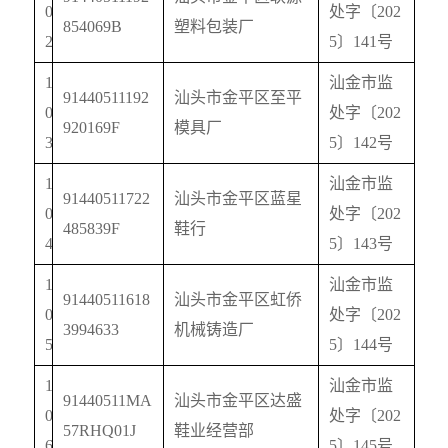
0
处字〔
202
854069B
塑料包装厂
2
5
〕
141
号
1
汕金市监
91440511192
汕头市金平区至平
0
处字〔
202
920169F
模具厂
3
5
〕
142
号
1
汕金市监
91440511722
汕头市金平区蓝星
0
处字〔
202
485839F
鞋行
4
5
〕
143
号
1
汕金市监
91440511618
汕头市金平区虹侨
0
处字〔
202
3994633
机械铸造厂
5
5
〕
144
号
1
汕金市监
91440511MA
汕头市金平区达盛
0
处字〔
202
57RHQ01J
鞋业经营部
6
5
〕
145
号