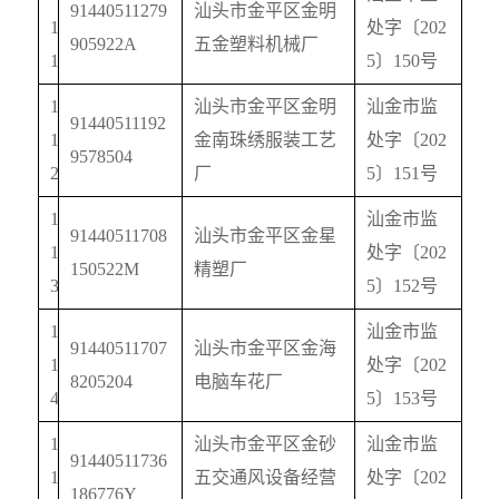
91440511279
汕头市金平区金明
1
处字〔
202
905922A
五金塑料机械厂
1
5
〕
150
号
1
汕头市金平区金明
汕金市监
91440511192
1
金南珠绣服装工艺
处字〔
202
9578504
2
厂
5
〕
151
号
1
汕金市监
91440511708
汕头市金平区金星
1
处字〔
202
150522M
精塑厂
3
5
〕
152
号
1
汕金市监
91440511707
汕头市金平区金海
1
处字〔
202
8205204
电脑车花厂
4
5
〕
153
号
1
汕头市金平区金砂
汕金市监
91440511736
1
五交通风设备经营
处字〔
202
186776Y