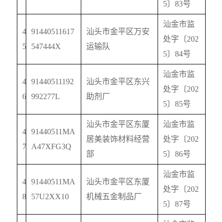
5
〕
83
号
汕金市监
4
91440511617
汕头市金平区万安
处字〔
202
5
547444X
运输队
5
〕
84
号
汕金市监
4
91440511192
汕头市金平区东兴
处字〔
202
6
992277L
助剂厂
5
〕
85
号
汕头市金平区东厦
汕金市监
4
91440511MA
居美装饰材料经营
处字〔
202
7
A47XFG3Q
部
5
〕
86
号
汕金市监
4
91440511MA
汕头市金平区东厦
处字〔
202
8
57U2XX10
机械五金制品厂
5
〕
87
号