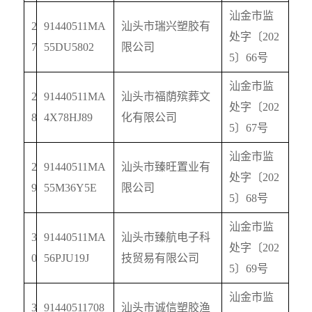
汕金市监
2
91440511MA
汕头市瑞兴塑胶有
处字〔
202
7
55DU5802
限公司
5
〕
66
号
汕金市监
2
91440511MA
汕头市福荫殡葬文
处字〔
202
8
4X78HJ89
化有限公司
5
〕
67
号
汕金市监
2
91440511MA
汕头市臻旺置业有
处字〔
202
9
55M36Y5E
限公司
5
〕
68
号
汕金市监
3
91440511MA
汕头市臻航电子科
处字〔
202
0
56PJU19J
技贸易有限公司
5
〕
69
号
汕金市监
3
91440511708
汕头市诚信塑胶渔