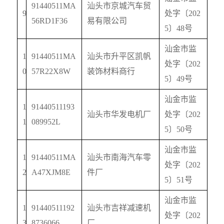
91440511MA
汕头市京城汽车贸
9
处字〔
202
56RD1F36
易有限公司
5
〕
48
号
汕金市监
1
91440511MA
汕头市升平区凯帆
处字〔
202
0
57R22X8W
装饰材料商行
5
〕
49
号
汕金市监
1
91440511193
汕头市华发电机厂
处字〔
202
1
089952L
5
〕
50
号
汕金市监
1
91440511MA
汕头市南海汽车零
处字〔
202
2
A47XJM8E
件厂
5
〕
51
号
汕金市监
1
91440511192
汕头市吉祥减速机
处字〔
202
3
8736066
厂