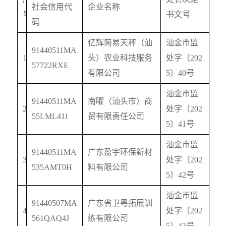
社会信用代
企业名称
号
书文号
码
亿辉简易天秤（汕
汕金市监
91440511MA
1
头）农业科技服务
处字〔
202
57722RXE
有限公司
5
〕
40
号
汕金市监
91440511MA
南曜（汕头市）商
2
处字〔
202
55LML411
贸有限责任公司
5
〕
41
号
汕金市监
91440511MA
广东盈宇环保新材
3
处字〔
202
535AMT0H
料有限公司
5
〕
42
号
汕金市监
91440507MA
广东省卫粤拓展训
4
处字〔
202
561QAQ4J
练有限公司
5
〕
43
号