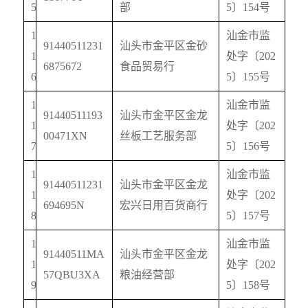
5
部
5
〕
154
号
1
汕金市监
91440511231
汕头市金平区金砂
1
处字〔
202
6875672
食品贸易行
6
5
〕
155
号
1
汕金市监
91440511193
汕头市金平区金龙
1
处字〔
202
00471XN
丝板工艺服务部
7
5
〕
156
号
1
汕金市监
91440511231
汕头市金平区金龙
1
处字〔
202
694695N
宏兴日用百货商行
8
5
〕
157
号
1
汕金市监
91440511MA
汕头市金平区金龙
1
处字〔
202
57QBU3XA
粮油经营部
9
5
〕
158
号