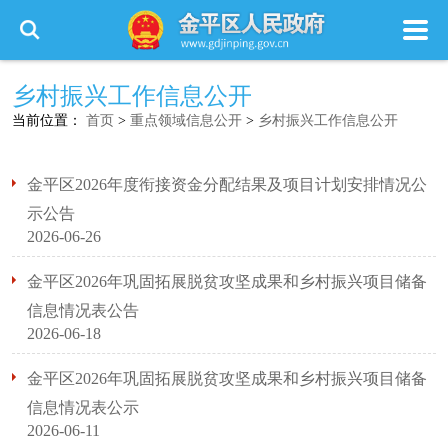
乡村振兴工作信息公开
当前位置：
首页
>
重点领域信息公开
>
乡村振兴工作信息公开
金平区2026年度衔接资金分配结果及项目计划安排情况公
示公告
2026-06-26
金平区2026年巩固拓展脱贫攻坚成果和乡村振兴项目储备
信息情况表公告
2026-06-18
金平区2026年巩固拓展脱贫攻坚成果和乡村振兴项目储备
信息情况表公示
2026-06-11