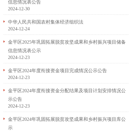
信息情况表公告
2024-12-30
中华人民共和国农村集体经济组织法
2024-12-24
金平区2025年巩固拓展脱贫攻坚成果和乡村振兴项目储备
信息情况表公示
2024-12-23
金平区2024年度衔接资金项目完成情况公示公告
2024-12-23
金平区2024年度衔接资金分配结果及项目计划安排情况公
示公告
2024-12-23
金平区2024年巩固拓展脱贫攻坚成果和乡村振兴项目库公
示